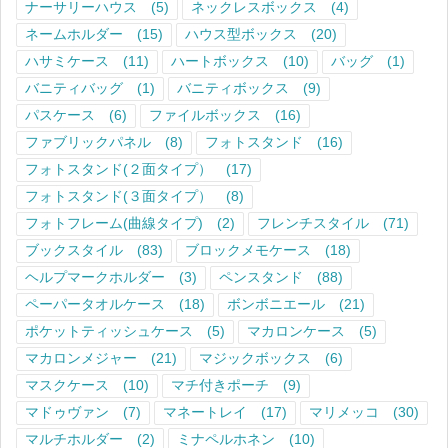
ナーサリーハウス
(5)
ネックレスボックス
(4)
ネームホルダー
(15)
ハウス型ボックス
(20)
ハサミケース
(11)
ハートボックス
(10)
バッグ
(1)
バニティバッグ
(1)
バニティボックス
(9)
パスケース
(6)
ファイルボックス
(16)
ファブリックパネル
(8)
フォトスタンド
(16)
フォトスタンド(２面タイプ）
(17)
フォトスタンド(３面タイプ）
(8)
フォトフレーム(曲線タイプ)
(2)
フレンチスタイル
(71)
ブックスタイル
(83)
ブロックメモケース
(18)
ヘルプマークホルダー
(3)
ペンスタンド
(88)
ペーパータオルケース
(18)
ボンボニエール
(21)
ポケットティッシュケース
(5)
マカロンケース
(5)
マカロンメジャー
(21)
マジックボックス
(6)
マスクケース
(10)
マチ付きポーチ
(9)
マドゥヴァン
(7)
マネートレイ
(17)
マリメッコ
(30)
マルチホルダー
(2)
ミナペルホネン
(10)