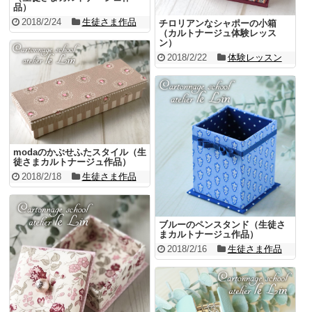
品）
2018/2/24
生徒さま作品
チロリアンなシャポーの小箱
（カルトナージュ体験レッス
ン）
2018/2/22
体験レッスン
modaのかぶせふたスタイル（生
徒さまカルトナージュ作品）
2018/2/18
生徒さま作品
ブルーのペンスタンド（生徒さ
まカルトナージュ作品）
2018/2/16
生徒さま作品