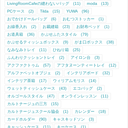
LivingRoomCafeの縫わないバッグ
(11)
moda
(13)
PCケース
(2)
Tilda
(15)
YUWA
(96)
おでかけドールバッグ
(6)
おむつストッカー
(1)
お線香入れ
(2)
お裁縫箱
(23)
お財布ベッド
(1)
お道具箱
(36)
かぶせふたスタイル
(79)
かぶせるティッシュボックス
(9)
がま口ボックス
(38)
なみなみトレイ
(11)
ひねり箱
(25)
ふんわりクッショントレイ
(2)
アイロン台
(3)
アクファクトゥム
(57)
アフタヌーンティートレイ
(12)
アルファベットオブジェ
(2)
インテリアボード
(32)
インテリア茶箱
(17)
ウィリアムモリス
(14)
ウェットティッシュケース
(43)
エコバッグ
(2)
オルゴールスタイル
(47)
オンラインレッスン
(11)
カルトナージュの三方
(15)
カルトナージュスクール協会
(1)
カレンダー
(18)
カードホルダー
(90)
キャスキッドソン
(3)
キャッシュケース
(11)
キーケース
(1)