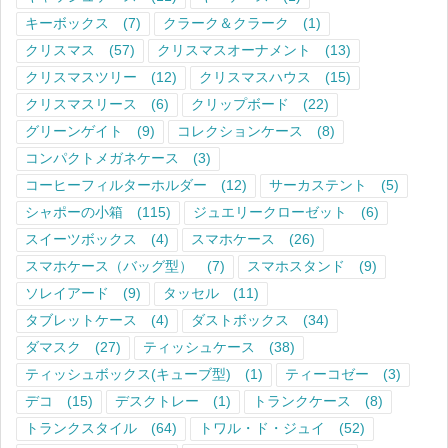
キーボックス
(7)
クラーク＆クラーク
(1)
クリスマス
(57)
クリスマスオーナメント
(13)
クリスマスツリー
(12)
クリスマスハウス
(15)
クリスマスリース
(6)
クリップボード
(22)
グリーンゲイト
(9)
コレクションケース
(8)
コンパクトメガネケース
(3)
コーヒーフィルターホルダー
(12)
サーカステント
(5)
シャポーの小箱
(115)
ジュエリークローゼット
(6)
スイーツボックス
(4)
スマホケース
(26)
スマホケース（バッグ型）
(7)
スマホスタンド
(9)
ソレイアード
(9)
タッセル
(11)
タブレットケース
(4)
ダストボックス
(34)
ダマスク
(27)
ティッシュケース
(38)
ティッシュボックス(キューブ型)
(1)
ティーコゼー
(3)
デコ
(15)
デスクトレー
(1)
トランクケース
(8)
トランクスタイル
(64)
トワル・ド・ジュイ
(52)