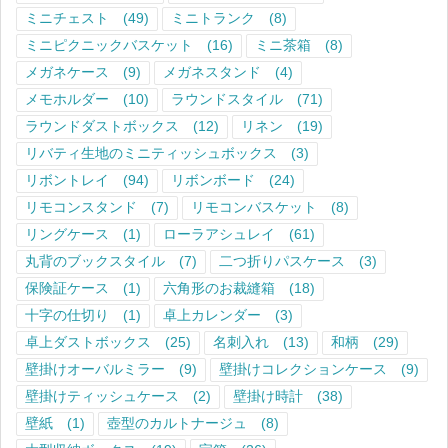
ミニチェスト
(49)
ミニトランク
(8)
ミニピクニックバスケット
(16)
ミニ茶箱
(8)
メガネケース
(9)
メガネスタンド
(4)
メモホルダー
(10)
ラウンドスタイル
(71)
ラウンドダストボックス
(12)
リネン
(19)
リバティ生地のミニティッシュボックス
(3)
リボントレイ
(94)
リボンボード
(24)
リモコンスタンド
(7)
リモコンバスケット
(8)
リングケース
(1)
ローラアシュレイ
(61)
丸背のブックスタイル
(7)
二つ折りパスケース
(3)
保険証ケース
(1)
六角形のお裁縫箱
(18)
十字の仕切り
(1)
卓上カレンダー
(3)
卓上ダストボックス
(25)
名刺入れ
(13)
和柄
(29)
壁掛けオーバルミラー
(9)
壁掛けコレクションケース
(9)
壁掛けティッシュケース
(2)
壁掛け時計
(38)
壁紙
(1)
壺型のカルトナージュ
(8)