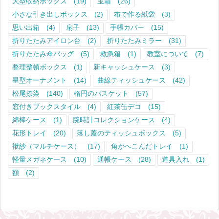
大型収納ボックス
(19)
宝箱
(26)
小さな引き出しボックス
(2)
布で作る紙袋
(3)
思い出箱
(4)
扇子
(13)
手帳カバー
(15)
折りたたみアイロン台
(2)
折りたたみミラー
(31)
折りたたみ傘バッグ
(5)
救急箱
(1)
教室について
(7)
整理整頓ボックス
(1)
新キャッシュケース
(3)
星型オーナメント
(14)
曲線ティッシュケース
(42)
松尾捺染
(140)
楕円のバスケット
(57)
窓付きブックスタイル
(4)
紅茶缶デコ
(15)
綿棒ケース
(1)
腕時計コレクションケース
(4)
花形トレイ
(20)
落し蓋のティッシュボックス
(5)
袱紗（マルチケース）
(17)
角がへこんだトレイ
(1)
軽量メガネケース
(10)
通帳ケース
(28)
道具入れ
(1)
額
(2)