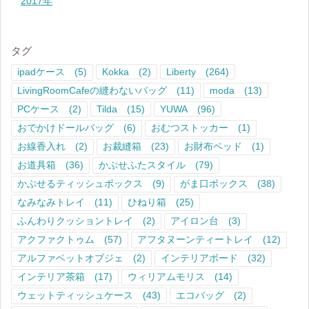
2017年
タグ
ipadケース
(5)
Kokka
(2)
Liberty
(264)
LivingRoomCafeの縫わないバッグ
(11)
moda
(13)
PCケース
(2)
Tilda
(15)
YUWA
(96)
おでかけドールバッグ
(6)
おむつストッカー
(1)
お線香入れ
(2)
お裁縫箱
(23)
お財布ベッド
(1)
お道具箱
(36)
かぶせふたスタイル
(79)
かぶせるティッシュボックス
(9)
がま口ボックス
(38)
なみなみトレイ
(11)
ひねり箱
(25)
ふんわりクッショントレイ
(2)
アイロン台
(3)
アクファクトゥム
(57)
アフタヌーンティートレイ
(12)
アルファベットオブジェ
(2)
インテリアボード
(32)
インテリア茶箱
(17)
ウィリアムモリス
(14)
ウェットティッシュケース
(43)
エコバッグ
(2)