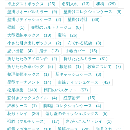
卓上ダストボックス
(25)
名刺入れ
(13)
和柄
(29)
壁掛けオーバルミラー
(9)
壁掛けコレクションケース
(9)
壁掛けティッシュケース
(2)
壁掛け時計
(38)
壁紙
(1)
壺型のカルトナージュ
(8)
大型収納ボックス
(19)
宝箱
(26)
小さな引き出しボックス
(2)
布で作る紙袋
(3)
思い出箱
(4)
扇子
(13)
手帳カバー
(15)
折りたたみアイロン台
(2)
折りたたみミラー
(31)
折りたたみ傘バッグ
(5)
救急箱
(1)
教室について
(7)
整理整頓ボックス
(1)
新キャッシュケース
(3)
星型オーナメント
(14)
曲線ティッシュケース
(42)
松尾捺染
(140)
楕円のバスケット
(57)
窓付きブックスタイル
(4)
紅茶缶デコ
(15)
綿棒ケース
(1)
腕時計コレクションケース
(4)
花形トレイ
(20)
落し蓋のティッシュボックス
(5)
袱紗（マルチケース）
(17)
角がへこんだトレイ
(1)
軽量メガネケース
(10)
通帳ケース
(28)
道具入れ
(1)