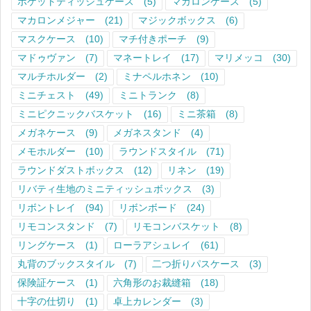
ポケットティッシュケース
(5)
マカロンケース
(5)
マカロンメジャー
(21)
マジックボックス
(6)
マスクケース
(10)
マチ付きポーチ
(9)
マドゥヴァン
(7)
マネートレイ
(17)
マリメッコ
(30)
マルチホルダー
(2)
ミナペルホネン
(10)
ミニチェスト
(49)
ミニトランク
(8)
ミニピクニックバスケット
(16)
ミニ茶箱
(8)
メガネケース
(9)
メガネスタンド
(4)
メモホルダー
(10)
ラウンドスタイル
(71)
ラウンドダストボックス
(12)
リネン
(19)
リバティ生地のミニティッシュボックス
(3)
リボントレイ
(94)
リボンボード
(24)
リモコンスタンド
(7)
リモコンバスケット
(8)
リングケース
(1)
ローラアシュレイ
(61)
丸背のブックスタイル
(7)
二つ折りパスケース
(3)
保険証ケース
(1)
六角形のお裁縫箱
(18)
十字の仕切り
(1)
卓上カレンダー
(3)