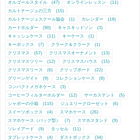
オルゴールスタイル
(47)
オンラインレッスン
(11)
カルトナージュの三方
(15)
カルトナージュスクール協会
(1)
カレンダー
(18)
カードホルダー
(90)
キャスキッドソン
(3)
キャッシュケース
(11)
キーケース
(1)
キーボックス
(7)
クラーク＆クラーク
(1)
クリスマス
(57)
クリスマスオーナメント
(13)
クリスマスツリー
(12)
クリスマスハウス
(15)
クリスマスリース
(6)
クリップボード
(22)
グリーンゲイト
(9)
コレクションケース
(8)
コンパクトメガネケース
(3)
コーヒーフィルターホルダー
(12)
サーカステント
(5)
シャポーの小箱
(115)
ジュエリークローゼット
(6)
スイーツボックス
(4)
スマホケース
(26)
スマホケース（バッグ型）
(7)
スマホスタンド
(9)
ソレイアード
(9)
タッセル
(11)
タブレットケース
(4)
ダストボックス
(34)