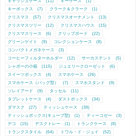
キャッシュケース
(11)
キーケース
(1)
キーボックス
(7)
クラーク＆クラーク
(1)
クリスマス
(57)
クリスマスオーナメント
(13)
クリスマスツリー
(12)
クリスマスハウス
(15)
クリスマスリース
(6)
クリップボード
(22)
グリーンゲイト
(9)
コレクションケース
(8)
コンパクトメガネケース
(3)
コーヒーフィルターホルダー
(12)
サーカステント
(5)
シャポーの小箱
(115)
ジュエリークローゼット
(6)
スイーツボックス
(4)
スマホケース
(26)
スマホケース（バッグ型）
(7)
スマホスタンド
(9)
ソレイアード
(9)
タッセル
(11)
タブレットケース
(4)
ダストボックス
(34)
ダマスク
(27)
ティッシュケース
(38)
ティッシュボックス(キューブ型)
(1)
ティーコゼー
(3)
デコ
(15)
デスクトレー
(1)
トランクケース
(8)
トランクスタイル
(64)
トワル・ド・ジュイ
(52)