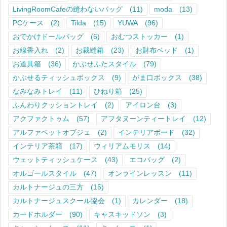
LivingRoomCafeの縫わないバッグ
(11)
moda
(13)
PCケース
(2)
Tilda
(15)
YUWA
(96)
おでかけドールバッグ
(6)
おむつストッカー
(1)
お線香入れ
(2)
お裁縫箱
(23)
お財布ベッド
(1)
お道具箱
(36)
かぶせふたスタイル
(79)
かぶせるティッシュボックス
(9)
がま口ボックス
(38)
なみなみトレイ
(11)
ひねり箱
(25)
ふんわりクッショントレイ
(2)
アイロン台
(3)
アクファクトゥム
(57)
アフタヌーンティートレイ
(12)
アルファベットオブジェ
(2)
インテリアボード
(32)
インテリア茶箱
(17)
ウィリアムモリス
(14)
ウェットティッシュケース
(43)
エコバッグ
(2)
オルゴールスタイル
(47)
オンラインレッスン
(11)
カルトナージュの三方
(15)
カルトナージュスクール協会
(1)
カレンダー
(18)
カードホルダー
(90)
キャスキッドソン
(3)