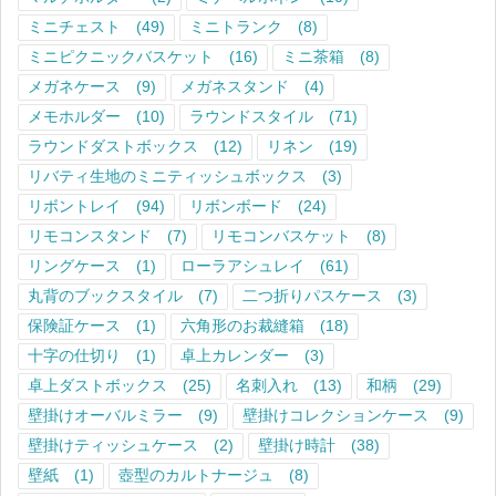
ミニチェスト
(49)
ミニトランク
(8)
ミニピクニックバスケット
(16)
ミニ茶箱
(8)
メガネケース
(9)
メガネスタンド
(4)
メモホルダー
(10)
ラウンドスタイル
(71)
ラウンドダストボックス
(12)
リネン
(19)
リバティ生地のミニティッシュボックス
(3)
リボントレイ
(94)
リボンボード
(24)
リモコンスタンド
(7)
リモコンバスケット
(8)
リングケース
(1)
ローラアシュレイ
(61)
丸背のブックスタイル
(7)
二つ折りパスケース
(3)
保険証ケース
(1)
六角形のお裁縫箱
(18)
十字の仕切り
(1)
卓上カレンダー
(3)
卓上ダストボックス
(25)
名刺入れ
(13)
和柄
(29)
壁掛けオーバルミラー
(9)
壁掛けコレクションケース
(9)
壁掛けティッシュケース
(2)
壁掛け時計
(38)
壁紙
(1)
壺型のカルトナージュ
(8)