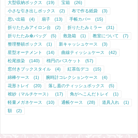
大型収納ボックス
(19)
宝箱
(26)
小さな引き出しボックス
(2)
布で作る紙袋
(3)
思い出箱
(4)
扇子
(13)
手帳カバー
(15)
折りたたみアイロン台
(2)
折りたたみミラー
(31)
折りたたみ傘バッグ
(5)
救急箱
(1)
教室について
(7)
整理整頓ボックス
(1)
新キャッシュケース
(3)
星型オーナメント
(14)
曲線ティッシュケース
(42)
松尾捺染
(140)
楕円のバスケット
(57)
窓付きブックスタイル
(4)
紅茶缶デコ
(15)
綿棒ケース
(1)
腕時計コレクションケース
(4)
花形トレイ
(20)
落し蓋のティッシュボックス
(5)
袱紗（マルチケース）
(17)
角がへこんだトレイ
(1)
軽量メガネケース
(10)
通帳ケース
(28)
道具入れ
(1)
額
(2)