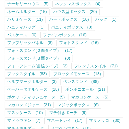
ナーサリーハウス
(5)
ネックレスボックス
(4)
ネームホルダー
(15)
ハウス型ボックス
(20)
ハサミケース
(11)
ハートボックス
(10)
バッグ
(1)
バニティバッグ
(1)
バニティボックス
(9)
パスケース
(6)
ファイルボックス
(16)
ファブリックパネル
(8)
フォトスタンド
(16)
フォトスタンド(２面タイプ）
(17)
フォトスタンド(３面タイプ）
(8)
フォトフレーム(曲線タイプ)
(2)
フレンチスタイル
(71)
ブックスタイル
(83)
ブロックメモケース
(18)
ヘルプマークホルダー
(3)
ペンスタンド
(88)
ペーパータオルケース
(18)
ボンボニエール
(21)
ポケットティッシュケース
(5)
マカロンケース
(5)
マカロンメジャー
(21)
マジックボックス
(6)
マスクケース
(10)
マチ付きポーチ
(9)
マドゥヴァン
(7)
マネートレイ
(17)
マリメッコ
(30)
マルチホルダー
(2)
ミナペルホネン
(10)