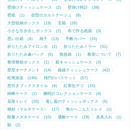
壁掛けティッシュケース
(2)
壁掛け時計
(38)
壁紙
(1)
壺型のカルトナージュ
(8)
大型収納ボックス
(19)
宝箱
(26)
小さな引き出しボックス
(2)
布で作る紙袋
(3)
思い出箱
(4)
扇子
(13)
手帳カバー
(15)
折りたたみアイロン台
(2)
折りたたみミラー
(31)
折りたたみ傘バッグ
(5)
救急箱
(1)
教室について
(7)
整理整頓ボックス
(1)
新キャッシュケース
(3)
星型オーナメント
(14)
曲線ティッシュケース
(42)
松尾捺染
(140)
楕円のバスケット
(57)
窓付きブックスタイル
(4)
紅茶缶デコ
(15)
綿棒ケース
(1)
腕時計コレクションケース
(4)
花形トレイ
(20)
落し蓋のティッシュボックス
(5)
袱紗（マルチケース）
(17)
角がへこんだトレイ
(1)
軽量メガネケース
(10)
通帳ケース
(28)
道具入れ
(1)
額
(2)