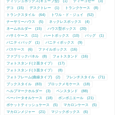
ティッシュボックス(キューブ型)
(1)
ティーコゼー
(3)
デコ
(15)
デスクトレー
(1)
トランクケース
(8)
トランクスタイル
(64)
トワル・ド・ジュイ
(52)
ナーサリーハウス
(5)
ネックレスボックス
(4)
ネームホルダー
(15)
ハウス型ボックス
(20)
ハサミケース
(11)
ハートボックス
(10)
バッグ
(1)
バニティバッグ
(1)
バニティボックス
(9)
パスケース
(6)
ファイルボックス
(16)
ファブリックパネル
(8)
フォトスタンド
(16)
フォトスタンド(２面タイプ）
(17)
フォトスタンド(３面タイプ）
(8)
フォトフレーム(曲線タイプ)
(2)
フレンチスタイル
(71)
ブックスタイル
(83)
ブロックメモケース
(18)
ヘルプマークホルダー
(3)
ペンスタンド
(88)
ペーパータオルケース
(18)
ボンボニエール
(21)
ポケットティッシュケース
(5)
マカロンケース
(5)
マカロンメジャー
(21)
マジックボックス
(6)