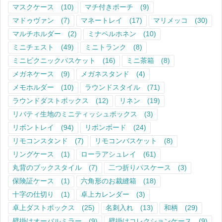
マスクケース
(10)
マチ付きポーチ
(9)
マドゥヴァン
(7)
マネートレイ
(17)
マリメッコ
(30)
マルチホルダー
(2)
ミナペルホネン
(10)
ミニチェスト
(49)
ミニトランク
(8)
ミニピクニックバスケット
(16)
ミニ茶箱
(8)
メガネケース
(9)
メガネスタンド
(4)
メモホルダー
(10)
ラウンドスタイル
(71)
ラウンドダストボックス
(12)
リネン
(19)
リバティ生地のミニティッシュボックス
(3)
リボントレイ
(94)
リボンボード
(24)
リモコンスタンド
(7)
リモコンバスケット
(8)
リングケース
(1)
ローラアシュレイ
(61)
丸背のブックスタイル
(7)
二つ折りパスケース
(3)
保険証ケース
(1)
六角形のお裁縫箱
(18)
十字の仕切り
(1)
卓上カレンダー
(3)
卓上ダストボックス
(25)
名刺入れ
(13)
和柄
(29)
壁掛けオーバルミラー
(9)
壁掛けコレクションケース
(9)