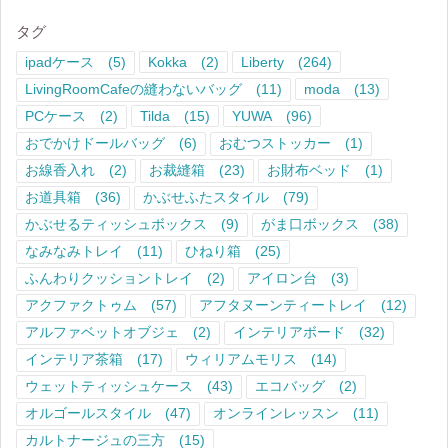
タグ
ipadケース
(5)
Kokka
(2)
Liberty
(264)
LivingRoomCafeの縫わないバッグ
(11)
moda
(13)
PCケース
(2)
Tilda
(15)
YUWA
(96)
おでかけドールバッグ
(6)
おむつストッカー
(1)
お線香入れ
(2)
お裁縫箱
(23)
お財布ベッド
(1)
お道具箱
(36)
かぶせふたスタイル
(79)
かぶせるティッシュボックス
(9)
がま口ボックス
(38)
なみなみトレイ
(11)
ひねり箱
(25)
ふんわりクッショントレイ
(2)
アイロン台
(3)
アクファクトゥム
(57)
アフタヌーンティートレイ
(12)
アルファベットオブジェ
(2)
インテリアボード
(32)
インテリア茶箱
(17)
ウィリアムモリス
(14)
ウェットティッシュケース
(43)
エコバッグ
(2)
オルゴールスタイル
(47)
オンラインレッスン
(11)
カルトナージュの三方
(15)