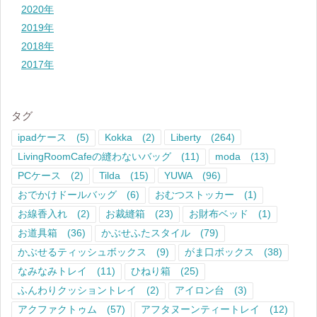
2020年
2019年
2018年
2017年
タグ
ipadケース
(5)
Kokka
(2)
Liberty
(264)
LivingRoomCafeの縫わないバッグ
(11)
moda
(13)
PCケース
(2)
Tilda
(15)
YUWA
(96)
おでかけドールバッグ
(6)
おむつストッカー
(1)
お線香入れ
(2)
お裁縫箱
(23)
お財布ベッド
(1)
お道具箱
(36)
かぶせふたスタイル
(79)
かぶせるティッシュボックス
(9)
がま口ボックス
(38)
なみなみトレイ
(11)
ひねり箱
(25)
ふんわりクッショントレイ
(2)
アイロン台
(3)
アクファクトゥム
(57)
アフタヌーンティートレイ
(12)