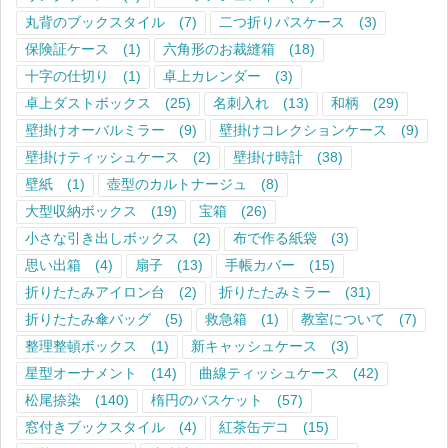
丸背のブックスタイル
(7)
二つ折りパスケース
(3)
保険証ケース
(1)
六角形のお裁縫箱
(18)
十字の仕切り
(1)
卓上カレンダー
(3)
卓上ダストボックス
(25)
名刺入れ
(13)
和柄
(29)
壁掛けオーバルミラー
(9)
壁掛けコレクションケース
(9)
壁掛けティッシュケース
(2)
壁掛け時計
(38)
壁紙
(1)
壺型のカルトナージュ
(8)
大型収納ボックス
(19)
宝箱
(26)
小さな引き出しボックス
(2)
布で作る紙袋
(3)
思い出箱
(4)
扇子
(13)
手帳カバー
(15)
折りたたみアイロン台
(2)
折りたたみミラー
(31)
折りたたみ傘バッグ
(5)
救急箱
(1)
教室について
(7)
整理整頓ボックス
(1)
新キャッシュケース
(3)
星型オーナメント
(14)
曲線ティッシュケース
(42)
松尾捺染
(140)
楕円のバスケット
(57)
窓付きブックスタイル
(4)
紅茶缶デコ
(15)