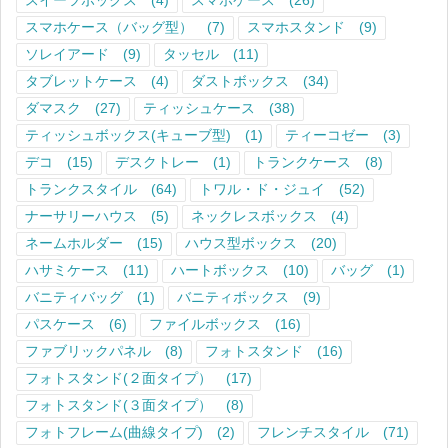
スイーツボックス
(4)
スマホケース
(26)
スマホケース（バッグ型）
(7)
スマホスタンド
(9)
ソレイアード
(9)
タッセル
(11)
タブレットケース
(4)
ダストボックス
(34)
ダマスク
(27)
ティッシュケース
(38)
ティッシュボックス(キューブ型)
(1)
ティーコゼー
(3)
デコ
(15)
デスクトレー
(1)
トランクケース
(8)
トランクスタイル
(64)
トワル・ド・ジュイ
(52)
ナーサリーハウス
(5)
ネックレスボックス
(4)
ネームホルダー
(15)
ハウス型ボックス
(20)
ハサミケース
(11)
ハートボックス
(10)
バッグ
(1)
バニティバッグ
(1)
バニティボックス
(9)
パスケース
(6)
ファイルボックス
(16)
ファブリックパネル
(8)
フォトスタンド
(16)
フォトスタンド(２面タイプ）
(17)
フォトスタンド(３面タイプ）
(8)
フォトフレーム(曲線タイプ)
(2)
フレンチスタイル
(71)