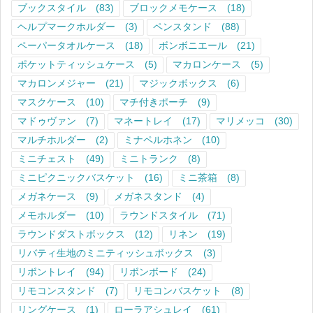
ブックスタイル
(83)
ブロックメモケース
(18)
ヘルプマークホルダー
(3)
ペンスタンド
(88)
ペーパータオルケース
(18)
ボンボニエール
(21)
ポケットティッシュケース
(5)
マカロンケース
(5)
マカロンメジャー
(21)
マジックボックス
(6)
マスクケース
(10)
マチ付きポーチ
(9)
マドゥヴァン
(7)
マネートレイ
(17)
マリメッコ
(30)
マルチホルダー
(2)
ミナペルホネン
(10)
ミニチェスト
(49)
ミニトランク
(8)
ミニピクニックバスケット
(16)
ミニ茶箱
(8)
メガネケース
(9)
メガネスタンド
(4)
メモホルダー
(10)
ラウンドスタイル
(71)
ラウンドダストボックス
(12)
リネン
(19)
リバティ生地のミニティッシュボックス
(3)
リボントレイ
(94)
リボンボード
(24)
リモコンスタンド
(7)
リモコンバスケット
(8)
リングケース
(1)
ローラアシュレイ
(61)