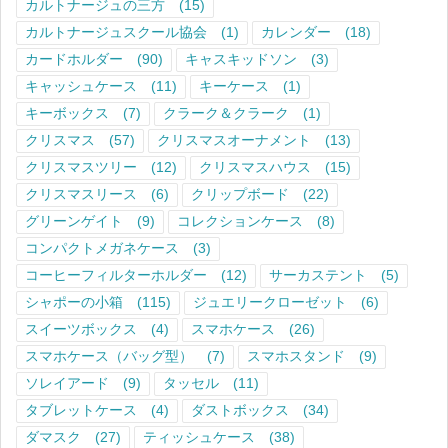
カルトナージュの三方
(15)
カルトナージュスクール協会
(1)
カレンダー
(18)
カードホルダー
(90)
キャスキッドソン
(3)
キャッシュケース
(11)
キーケース
(1)
キーボックス
(7)
クラーク＆クラーク
(1)
クリスマス
(57)
クリスマスオーナメント
(13)
クリスマスツリー
(12)
クリスマスハウス
(15)
クリスマスリース
(6)
クリップボード
(22)
グリーンゲイト
(9)
コレクションケース
(8)
コンパクトメガネケース
(3)
コーヒーフィルターホルダー
(12)
サーカステント
(5)
シャポーの小箱
(115)
ジュエリークローゼット
(6)
スイーツボックス
(4)
スマホケース
(26)
スマホケース（バッグ型）
(7)
スマホスタンド
(9)
ソレイアード
(9)
タッセル
(11)
タブレットケース
(4)
ダストボックス
(34)
ダマスク
(27)
ティッシュケース
(38)