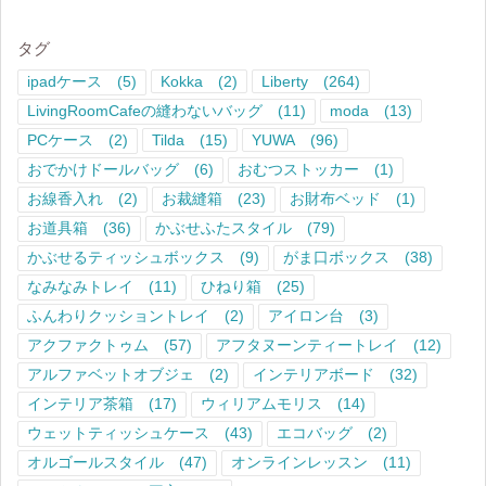
タグ
ipadケース
(5)
Kokka
(2)
Liberty
(264)
LivingRoomCafeの縫わないバッグ
(11)
moda
(13)
PCケース
(2)
Tilda
(15)
YUWA
(96)
おでかけドールバッグ
(6)
おむつストッカー
(1)
お線香入れ
(2)
お裁縫箱
(23)
お財布ベッド
(1)
お道具箱
(36)
かぶせふたスタイル
(79)
かぶせるティッシュボックス
(9)
がま口ボックス
(38)
なみなみトレイ
(11)
ひねり箱
(25)
ふんわりクッショントレイ
(2)
アイロン台
(3)
アクファクトゥム
(57)
アフタヌーンティートレイ
(12)
アルファベットオブジェ
(2)
インテリアボード
(32)
インテリア茶箱
(17)
ウィリアムモリス
(14)
ウェットティッシュケース
(43)
エコバッグ
(2)
オルゴールスタイル
(47)
オンラインレッスン
(11)