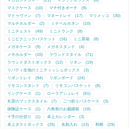
マカロンメジャー
(21)
マジックボックス
(6)
マスクケース
(10)
マチ付きポーチ
(9)
マドゥヴァン
(7)
マネートレイ
(17)
マリメッコ
(30)
マルチホルダー
(2)
ミナペルホネン
(10)
ミニチェスト
(49)
ミニトランク
(8)
ミニピクニックバスケット
(16)
ミニ茶箱
(8)
メガネケース
(9)
メガネスタンド
(4)
メモホルダー
(10)
ラウンドスタイル
(71)
ラウンドダストボックス
(12)
リネン
(19)
リバティ生地のミニティッシュボックス
(3)
リボントレイ
(94)
リボンボード
(24)
リモコンスタンド
(7)
リモコンバスケット
(8)
リングケース
(1)
ローラアシュレイ
(61)
丸背のブックスタイル
(7)
二つ折りパスケース
(3)
保険証ケース
(1)
六角形のお裁縫箱
(18)
十字の仕切り
(1)
卓上カレンダー
(3)
卓上ダストボックス
(25)
名刺入れ
(13)
和柄
(29)