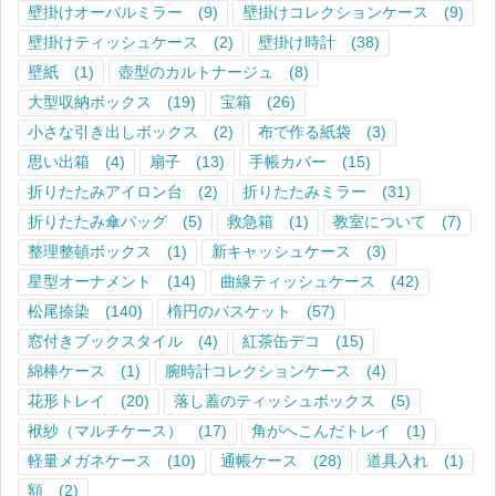
壁掛けオーバルミラー
(9)
壁掛けコレクションケース
(9)
壁掛けティッシュケース
(2)
壁掛け時計
(38)
壁紙
(1)
壺型のカルトナージュ
(8)
大型収納ボックス
(19)
宝箱
(26)
小さな引き出しボックス
(2)
布で作る紙袋
(3)
思い出箱
(4)
扇子
(13)
手帳カバー
(15)
折りたたみアイロン台
(2)
折りたたみミラー
(31)
折りたたみ傘バッグ
(5)
救急箱
(1)
教室について
(7)
整理整頓ボックス
(1)
新キャッシュケース
(3)
星型オーナメント
(14)
曲線ティッシュケース
(42)
松尾捺染
(140)
楕円のバスケット
(57)
窓付きブックスタイル
(4)
紅茶缶デコ
(15)
綿棒ケース
(1)
腕時計コレクションケース
(4)
花形トレイ
(20)
落し蓋のティッシュボックス
(5)
袱紗（マルチケース）
(17)
角がへこんだトレイ
(1)
軽量メガネケース
(10)
通帳ケース
(28)
道具入れ
(1)
額
(2)