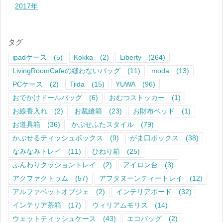
2017年
タグ
ipadケース
(5)
Kokka
(2)
Liberty
(264)
LivingRoomCafeの縫わないバッグ
(11)
moda
(13)
PCケース
(2)
Tilda
(15)
YUWA
(96)
おでかけドールバッグ
(6)
おむつストッカー
(1)
お線香入れ
(2)
お裁縫箱
(23)
お財布ベッド
(1)
お道具箱
(36)
かぶせふたスタイル
(79)
かぶせるティッシュボックス
(9)
がま口ボックス
(38)
なみなみトレイ
(11)
ひねり箱
(25)
ふんわりクッショントレイ
(2)
アイロン台
(3)
アクファクトゥム
(57)
アフタヌーンティートレイ
(12)
アルファベットオブジェ
(2)
インテリアボード
(32)
インテリア茶箱
(17)
ウィリアムモリス
(14)
ウェットティッシュケース
(43)
エコバッグ
(2)