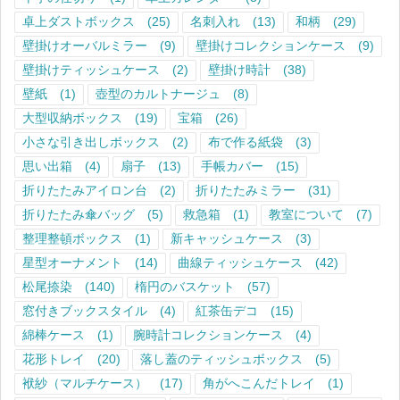
卓上ダストボックス
(25)
名刺入れ
(13)
和柄
(29)
壁掛けオーバルミラー
(9)
壁掛けコレクションケース
(9)
壁掛けティッシュケース
(2)
壁掛け時計
(38)
壁紙
(1)
壺型のカルトナージュ
(8)
大型収納ボックス
(19)
宝箱
(26)
小さな引き出しボックス
(2)
布で作る紙袋
(3)
思い出箱
(4)
扇子
(13)
手帳カバー
(15)
折りたたみアイロン台
(2)
折りたたみミラー
(31)
折りたたみ傘バッグ
(5)
救急箱
(1)
教室について
(7)
整理整頓ボックス
(1)
新キャッシュケース
(3)
星型オーナメント
(14)
曲線ティッシュケース
(42)
松尾捺染
(140)
楕円のバスケット
(57)
窓付きブックスタイル
(4)
紅茶缶デコ
(15)
綿棒ケース
(1)
腕時計コレクションケース
(4)
花形トレイ
(20)
落し蓋のティッシュボックス
(5)
袱紗（マルチケース）
(17)
角がへこんだトレイ
(1)