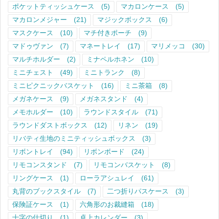
ポケットティッシュケース
(5)
マカロンケース
(5)
マカロンメジャー
(21)
マジックボックス
(6)
マスクケース
(10)
マチ付きポーチ
(9)
マドゥヴァン
(7)
マネートレイ
(17)
マリメッコ
(30)
マルチホルダー
(2)
ミナペルホネン
(10)
ミニチェスト
(49)
ミニトランク
(8)
ミニピクニックバスケット
(16)
ミニ茶箱
(8)
メガネケース
(9)
メガネスタンド
(4)
メモホルダー
(10)
ラウンドスタイル
(71)
ラウンドダストボックス
(12)
リネン
(19)
リバティ生地のミニティッシュボックス
(3)
リボントレイ
(94)
リボンボード
(24)
リモコンスタンド
(7)
リモコンバスケット
(8)
リングケース
(1)
ローラアシュレイ
(61)
丸背のブックスタイル
(7)
二つ折りパスケース
(3)
保険証ケース
(1)
六角形のお裁縫箱
(18)
十字の仕切り
(1)
卓上カレンダー
(3)