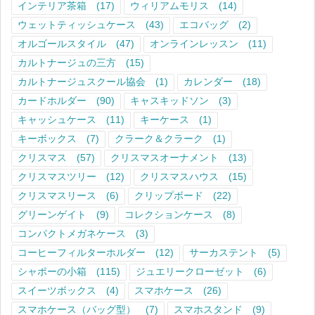
インテリア茶箱
(17)
ウィリアムモリス
(14)
ウェットティッシュケース
(43)
エコバッグ
(2)
オルゴールスタイル
(47)
オンラインレッスン
(11)
カルトナージュの三方
(15)
カルトナージュスクール協会
(1)
カレンダー
(18)
カードホルダー
(90)
キャスキッドソン
(3)
キャッシュケース
(11)
キーケース
(1)
キーボックス
(7)
クラーク＆クラーク
(1)
クリスマス
(57)
クリスマスオーナメント
(13)
クリスマスツリー
(12)
クリスマスハウス
(15)
クリスマスリース
(6)
クリップボード
(22)
グリーンゲイト
(9)
コレクションケース
(8)
コンパクトメガネケース
(3)
コーヒーフィルターホルダー
(12)
サーカステント
(5)
シャポーの小箱
(115)
ジュエリークローゼット
(6)
スイーツボックス
(4)
スマホケース
(26)
スマホケース（バッグ型）
(7)
スマホスタンド
(9)