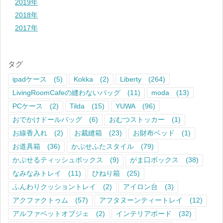
2019年
2018年
2017年
タグ
ipadケース
(5)
Kokka
(2)
Liberty
(264)
LivingRoomCafeの縫わないバッグ
(11)
moda
(13)
PCケース
(2)
Tilda
(15)
YUWA
(96)
おでかけドールバッグ
(6)
おむつストッカー
(1)
お線香入れ
(2)
お裁縫箱
(23)
お財布ベッド
(1)
お道具箱
(36)
かぶせふたスタイル
(79)
かぶせるティッシュボックス
(9)
がま口ボックス
(38)
なみなみトレイ
(11)
ひねり箱
(25)
ふんわりクッショントレイ
(2)
アイロン台
(3)
アクファクトゥム
(57)
アフタヌーンティートレイ
(12)
アルファベットオブジェ
(2)
インテリアボード
(32)