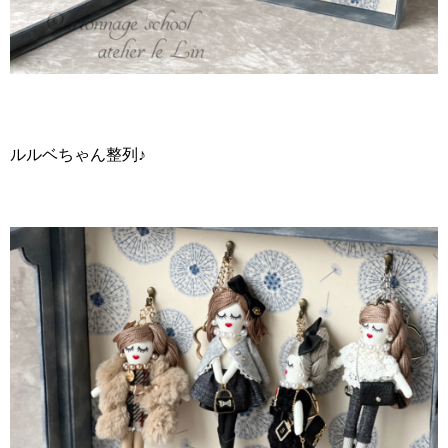
ルルベちゃん整列♪