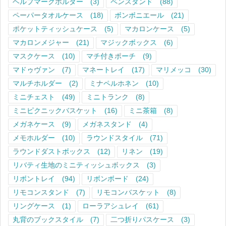
ヘルプマークホルダー
(3)
ペンスタンド
(88)
ペーパータオルケース
(18)
ボンボニエール
(21)
ポケットティッシュケース
(5)
マカロンケース
(5)
マカロンメジャー
(21)
マジックボックス
(6)
マスクケース
(10)
マチ付きポーチ
(9)
マドゥヴァン
(7)
マネートレイ
(17)
マリメッコ
(30)
マルチホルダー
(2)
ミナペルホネン
(10)
ミニチェスト
(49)
ミニトランク
(8)
ミニピクニックバスケット
(16)
ミニ茶箱
(8)
メガネケース
(9)
メガネスタンド
(4)
メモホルダー
(10)
ラウンドスタイル
(71)
ラウンドダストボックス
(12)
リネン
(19)
リバティ生地のミニティッシュボックス
(3)
リボントレイ
(94)
リボンボード
(24)
リモコンスタンド
(7)
リモコンバスケット
(8)
リングケース
(1)
ローラアシュレイ
(61)
丸背のブックスタイル
(7)
二つ折りパスケース
(3)