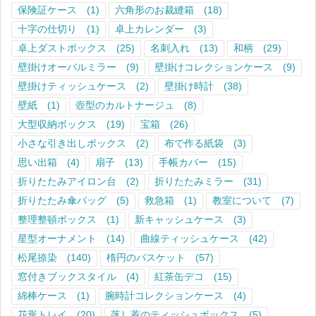
保険証ケース
(1)
六角形のお裁縫箱
(18)
十字の仕切り
(1)
卓上カレンダー
(3)
卓上ダストボックス
(25)
名刺入れ
(13)
和柄
(29)
壁掛けオーバルミラー
(9)
壁掛けコレクションケース
(9)
壁掛けティッシュケース
(2)
壁掛け時計
(38)
壁紙
(1)
壺型のカルトナージュ
(8)
大型収納ボックス
(19)
宝箱
(26)
小さな引き出しボックス
(2)
布で作る紙袋
(3)
思い出箱
(4)
扇子
(13)
手帳カバー
(15)
折りたたみアイロン台
(2)
折りたたみミラー
(31)
折りたたみ傘バッグ
(5)
救急箱
(1)
教室について
(7)
整理整頓ボックス
(1)
新キャッシュケース
(3)
星型オーナメント
(14)
曲線ティッシュケース
(42)
松尾捺染
(140)
楕円のバスケット
(57)
窓付きブックスタイル
(4)
紅茶缶デコ
(15)
綿棒ケース
(1)
腕時計コレクションケース
(4)
花形トレイ
(20)
落し蓋のティッシュボックス
(5)