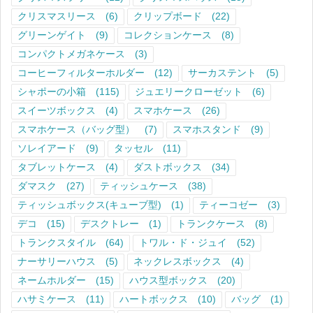
クリスマスリース
(6)
クリップボード
(22)
グリーンゲイト
(9)
コレクションケース
(8)
コンパクトメガネケース
(3)
コーヒーフィルターホルダー
(12)
サーカステント
(5)
シャポーの小箱
(115)
ジュエリークローゼット
(6)
スイーツボックス
(4)
スマホケース
(26)
スマホケース（バッグ型）
(7)
スマホスタンド
(9)
ソレイアード
(9)
タッセル
(11)
タブレットケース
(4)
ダストボックス
(34)
ダマスク
(27)
ティッシュケース
(38)
ティッシュボックス(キューブ型)
(1)
ティーコゼー
(3)
デコ
(15)
デスクトレー
(1)
トランクケース
(8)
トランクスタイル
(64)
トワル・ド・ジュイ
(52)
ナーサリーハウス
(5)
ネックレスボックス
(4)
ネームホルダー
(15)
ハウス型ボックス
(20)
ハサミケース
(11)
ハートボックス
(10)
バッグ
(1)