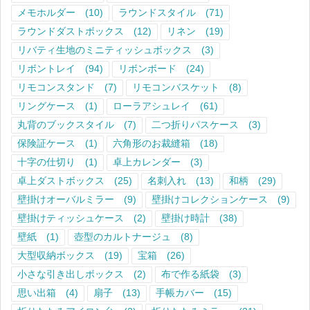
メモホルダー
(10)
ラウンドスタイル
(71)
ラウンドダストボックス
(12)
リネン
(19)
リバティ生地のミニティッシュボックス
(3)
リボントレイ
(94)
リボンボード
(24)
リモコンスタンド
(7)
リモコンバスケット
(8)
リングケース
(1)
ローラアシュレイ
(61)
丸背のブックスタイル
(7)
二つ折りパスケース
(3)
保険証ケース
(1)
六角形のお裁縫箱
(18)
十字の仕切り
(1)
卓上カレンダー
(3)
卓上ダストボックス
(25)
名刺入れ
(13)
和柄
(29)
壁掛けオーバルミラー
(9)
壁掛けコレクションケース
(9)
壁掛けティッシュケース
(2)
壁掛け時計
(38)
壁紙
(1)
壺型のカルトナージュ
(8)
大型収納ボックス
(19)
宝箱
(26)
小さな引き出しボックス
(2)
布で作る紙袋
(3)
思い出箱
(4)
扇子
(13)
手帳カバー
(15)